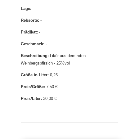
Lage:
-
Rebsorte:
-
Prädikat:
-
Geschmack:
-
Beschreibung:
Likör aus dem roten
Weinbergspfirsich - 25%vol
Größe in Liter:
0,25
Preis/Größe:
7,50 €
Preis/Liter:
30,00 €